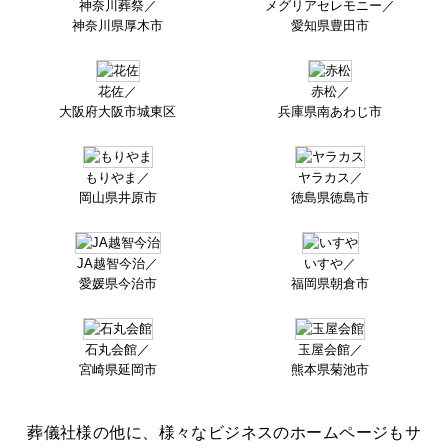
神奈川葬祭／
メグリアセレモニー／
神奈川県厚木市
愛知県豊田市
花佐／
赤松／
大阪府大阪市城東区
兵庫県南あわじ市
もりやま／
ヤラカス／
岡山県井原市
徳島県徳島市
JA越智今治／
いすや／
愛媛県今治市
福岡県朝倉市
石丸会館／
玉屋会館／
宮崎県延岡市
熊本県菊池市
葬儀社様の他に、様々なビジネスのホームページもサ