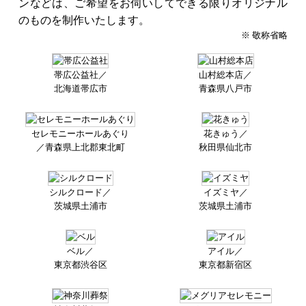
ンなどは、ご希望をお伺いしてできる限りオリジナル
のものを制作いたします。
※ 敬称省略
帯広公益社／
山村総本店／
北海道帯広市
青森県八戸市
セレモニーホールあぐり
花きゅう／
／
青森県上北郡東北町
秋田県仙北市
シルクロード／
イズミヤ／
茨城県土浦市
茨城県土浦市
ベル／
アイル／
東京都渋谷区
東京都新宿区