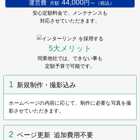
い」展を今年もサポートします。
44,000
運営費
円～
月額
（税込）
安心定額料金で、メンテナンスも
2024年5月29日～30日
対応させていただきます。
フューネラルビジネスフェア2024に出展いたしまし
を採用する
た。
弊社ブースへお立ち寄りいただきました皆様、
5大メリット
誠にありがとうございました。
同業他社では、できない事も
定額予算で可能です。
2023年10月23日
1
新規制作・撮影込み
第11回「着想は眠らない」展のインターリンク賞
受賞者を発表いたしました。
ホームページの内容に応じて、制作に必要な写真を撮
影させていただきます。
2023年9月
インターリンクは、9月29日～10月22日の金土日に
2
ページ更新 追加費用不要
Gallery 忘我亭で開催される第11回「着想は眠らな