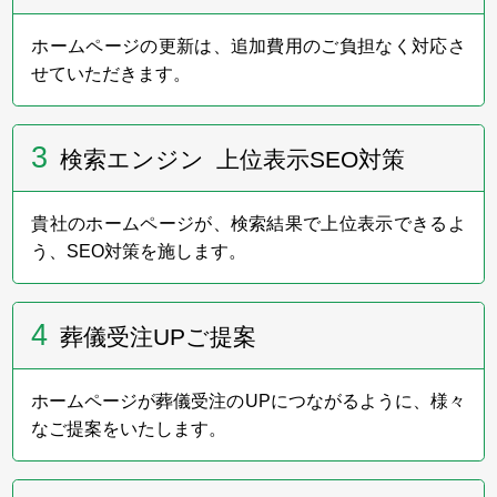
い」展を今年もサポートします。
ホームページの更新は、追加費用のご負担なく対応さ
せていただきます。
2023年6月20日～21日
3
フューネラルビジネスフェア2023に出展いたしまし
検索エンジン 上位表示SEO対策
た。
弊社ブースへお立ち寄りいただきました皆様、
誠にありがとうございました。
貴社のホームページが、検索結果で上位表示できるよ
う、SEO対策を施します。
2023年6月
4
葬儀受注UPご提案
ホームページをリニューアルいたしました。
ホームページが葬儀受注のUPにつながるように、様々
なご提案をいたします。