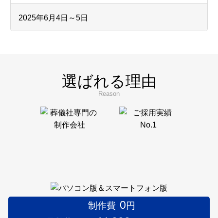
2025年6月4日～5日
フューネラルビジネスフェア2025に出展いたしまし
た。
弊社ブースへお立ち寄りいただきました皆様、
誠にありがとうございました。
選ばれる理由
Reason
2024年10月22日
第12回「着想は眠らない」展のインターリンク賞
受賞者を発表いたしました。
2024年9月
インターリンクは、9月28日～10月20日の土日に
0
制作費
円
Gallery 忘我亭で開催される第12回「着想は眠らな