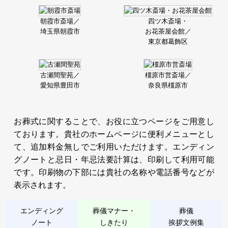
朝霞市斎場／
四ツ木斎場・
埼玉県朝霞市
お花茶屋会館／
東京都葛飾区
古瀬間聖苑／
橿原市営斎場／
愛知県豊田市
奈良県橿原市
お葬式に関することで、お役に立つページをご用意し
ております。貴社のホームページに便利メニューとし
て、追加料金無しでご利用いただけます。エンディン
グノートと忌日・年忌法要計算は、印刷して利用可能
です。印刷物の下部には貴社の名称や電話番号などが
表示されます。
エンディング
葬儀マナー・
葬儀
ノート
しきたり
挨拶文例集