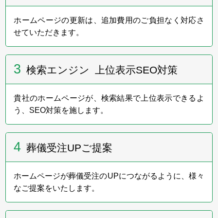
い」展を今年もサポートします。
ホームページの更新は、追加費用のご負担なく対応さ
せていただきます。
2023年6月20日～21日
3
フューネラルビジネスフェア2023に出展いたしまし
検索エンジン 上位表示SEO対策
た。
弊社ブースへお立ち寄りいただきました皆様、
誠にありがとうございました。
貴社のホームページが、検索結果で上位表示できるよ
う、SEO対策を施します。
2023年6月
4
葬儀受注UPご提案
ホームページをリニューアルいたしました。
ホームページが葬儀受注のUPにつながるように、様々
なご提案をいたします。