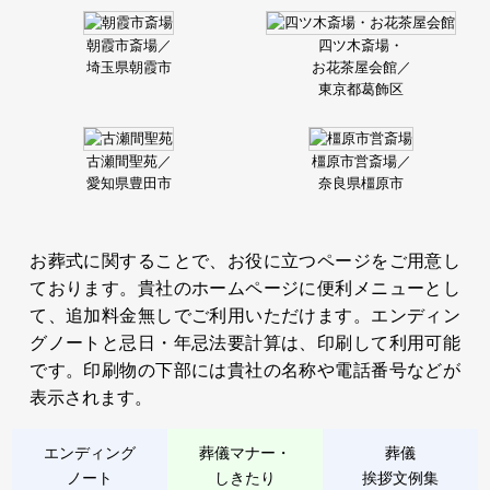
朝霞市斎場／
四ツ木斎場・
埼玉県朝霞市
お花茶屋会館／
東京都葛飾区
古瀬間聖苑／
橿原市営斎場／
愛知県豊田市
奈良県橿原市
お葬式に関することで、お役に立つページをご用意し
ております。貴社のホームページに便利メニューとし
て、追加料金無しでご利用いただけます。エンディン
グノートと忌日・年忌法要計算は、印刷して利用可能
です。印刷物の下部には貴社の名称や電話番号などが
表示されます。
エンディング
葬儀マナー・
葬儀
ノート
しきたり
挨拶文例集