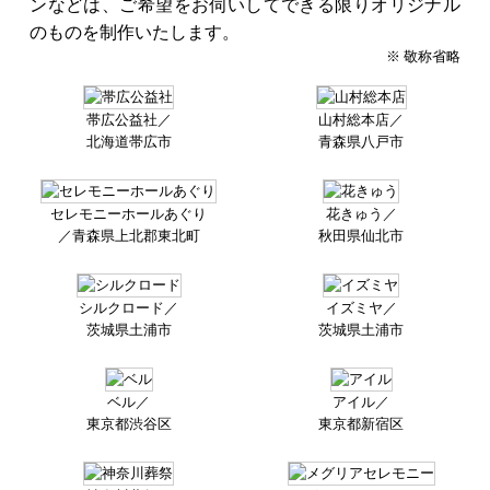
ンなどは、ご希望をお伺いしてできる限りオリジナル
のものを制作いたします。
※ 敬称省略
帯広公益社／
山村総本店／
北海道帯広市
青森県八戸市
セレモニーホールあぐり
花きゅう／
／
青森県上北郡東北町
秋田県仙北市
シルクロード／
イズミヤ／
茨城県土浦市
茨城県土浦市
ベル／
アイル／
東京都渋谷区
東京都新宿区