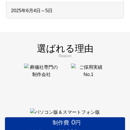
2025年6月4日～5日
フューネラルビジネスフェア2025に出展いたしまし
た。
弊社ブースへお立ち寄りいただきました皆様、
誠にありがとうございました。
選ばれる理由
Reason
2024年10月22日
第12回「着想は眠らない」展のインターリンク賞
受賞者を発表いたしました。
2024年9月
インターリンクは、9月28日～10月20日の土日に
0
制作費
円
Gallery 忘我亭で開催される第12回「着想は眠らな