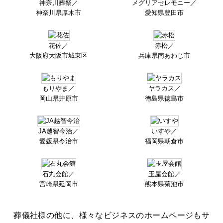
神奈川葬祭／
メグリアセレモニー／
神奈川県厚木市
愛知県豊田市
花佐／
赤松／
大阪府大阪市城東区
兵庫県南あわじ市
もりやま／
ヤラカス／
岡山県井原市
徳島県徳島市
JA越智今治／
いすや／
愛媛県今治市
福岡県朝倉市
石丸会館／
玉屋会館／
宮崎県延岡市
熊本県菊池市
葬儀社様の他に、様々なビジネスのホームページもサ