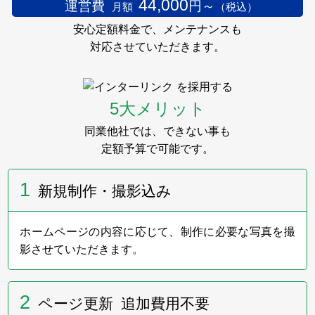
い」展を今年もサポートします。
44,000
運営費
円～
月額
（税込）
安心定額料金で、メンテナンスも
2024年5月29日～30日
対応させていただきます。
フューネラルビジネスフェア2024に出展いたしまし
を採用する
た。
弊社ブースへお立ち寄りいただきました皆様、
5大メリット
誠にありがとうございました。
同業他社では、できない事も
定額予算で可能です。
2023年10月23日
1
新規制作・撮影込み
第11回「着想は眠らない」展のインターリンク賞
受賞者を発表いたしました。
ホームページの内容に応じて、制作に必要な写真を撮
影させていただきます。
2023年9月
インターリンクは、9月29日～10月22日の金土日に
2
ページ更新 追加費用不要
Gallery 忘我亭で開催される第11回「着想は眠らな