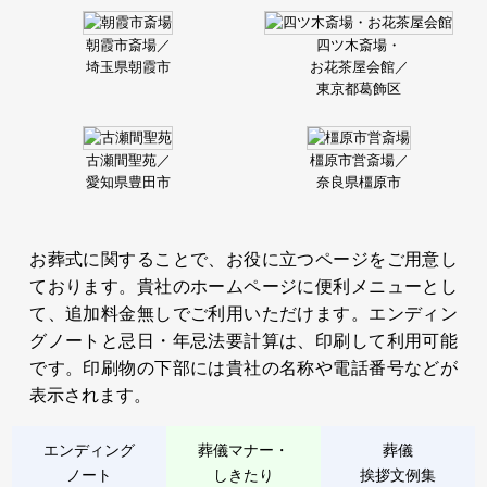
朝霞市斎場／
四ツ木斎場・
埼玉県朝霞市
お花茶屋会館／
東京都葛飾区
古瀬間聖苑／
橿原市営斎場／
愛知県豊田市
奈良県橿原市
お葬式に関することで、お役に立つページをご用意し
ております。貴社のホームページに便利メニューとし
て、追加料金無しでご利用いただけます。エンディン
グノートと忌日・年忌法要計算は、印刷して利用可能
です。印刷物の下部には貴社の名称や電話番号などが
表示されます。
エンディング
葬儀マナー・
葬儀
ノート
しきたり
挨拶文例集