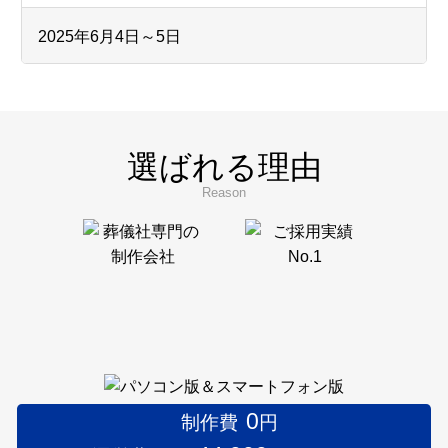
2025年6月4日～5日
フューネラルビジネスフェア2025に出展いたしまし
た。
弊社ブースへお立ち寄りいただきました皆様、
誠にありがとうございました。
選ばれる理由
Reason
2024年10月22日
第12回「着想は眠らない」展のインターリンク賞
受賞者を発表いたしました。
2024年9月
インターリンクは、9月28日～10月20日の土日に
0
制作費
円
Gallery 忘我亭で開催される第12回「着想は眠らな