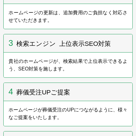
い」展を今年もサポートします。
ホームページの更新は、追加費用のご負担なく対応さ
せていただきます。
2023年6月20日～21日
3
フューネラルビジネスフェア2023に出展いたしまし
検索エンジン 上位表示SEO対策
た。
弊社ブースへお立ち寄りいただきました皆様、
誠にありがとうございました。
貴社のホームページが、検索結果で上位表示できるよ
う、SEO対策を施します。
2023年6月
4
葬儀受注UPご提案
ホームページをリニューアルいたしました。
ホームページが葬儀受注のUPにつながるように、様々
なご提案をいたします。