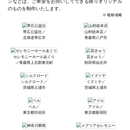
ンなどは、ご希望をお伺いしてできる限りオリジナル
のものを制作いたします。
※ 敬称省略
帯広公益社／
山村総本店／
北海道帯広市
青森県八戸市
セレモニーホールあぐり
花きゅう／
／
青森県上北郡東北町
秋田県仙北市
シルクロード／
イズミヤ／
茨城県土浦市
茨城県土浦市
ベル／
アイル／
東京都渋谷区
東京都新宿区