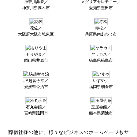
神奈川葬祭／
メグリアセレモニー／
神奈川県厚木市
愛知県豊田市
花佐／
赤松／
大阪府大阪市城東区
兵庫県南あわじ市
もりやま／
ヤラカス／
岡山県井原市
徳島県徳島市
JA越智今治／
いすや／
愛媛県今治市
福岡県朝倉市
石丸会館／
玉屋会館／
宮崎県延岡市
熊本県菊池市
葬儀社様の他に、様々なビジネスのホームページもサ