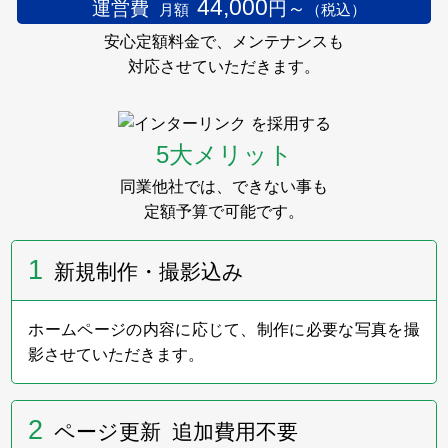
い」展を今年もサポートします。
44,000
運営費
円～
月額
（税込）
安心定額料金で、メンテナンスも
2024年5月29日～30日
対応させていただきます。
フューネラルビジネスフェア2024に出展いたしまし
を採用する
た。
弊社ブースへお立ち寄りいただきました皆様、
5大メリット
誠にありがとうございました。
同業他社では、できない事も
定額予算で可能です。
2023年10月23日
1
新規制作・撮影込み
第11回「着想は眠らない」展のインターリンク賞
受賞者を発表いたしました。
ホームページの内容に応じて、制作に必要な写真を撮
影させていただきます。
2023年9月
インターリンクは、9月29日～10月22日の金土日に
2
ページ更新 追加費用不要
Gallery 忘我亭で開催される第11回「着想は眠らな